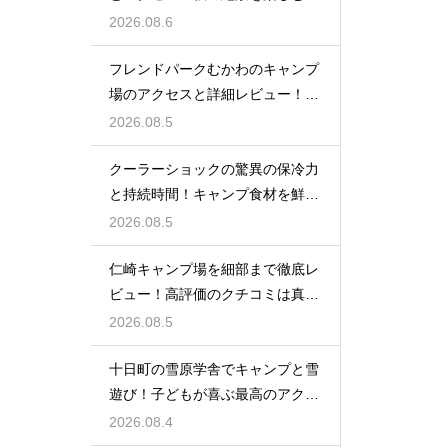
めのルート
2026.08.6
フレンドパークむかわのキャンプ
場のアクセスと詳細レビュー！魅
力を大解剖
2026.08.5
クーラーショックの驚異の保冷力
と持続時間！キャンプ食材を鮮度
抜群に保つ
2026.08.5
仁崎キャンプ場を細部まで徹底レ
ビュー！高評価のクチコミは真実
なのか？
2026.08.5
十日町の雪原学舎でキャンプと雪
遊び！子どもが喜ぶ最高のアクテ
ィビティ
2026.08.4