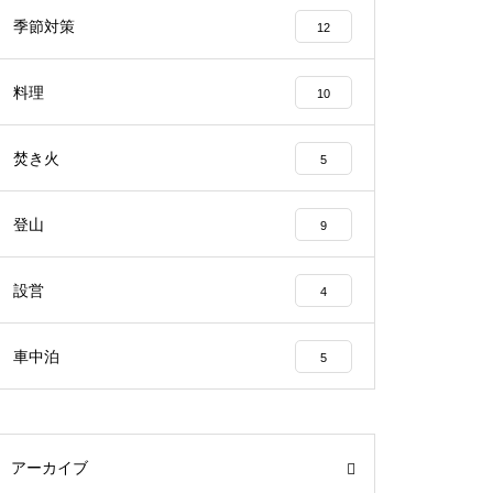
季節対策
12
料理
10
焚き火
5
登山
9
設営
4
車中泊
5
アーカイブ