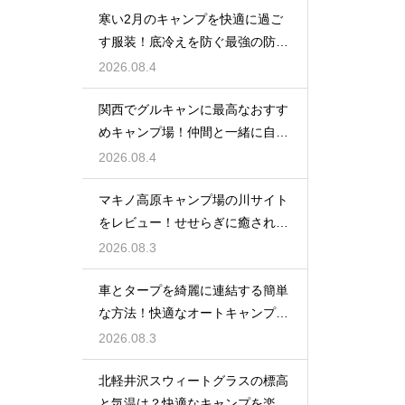
寒い2月のキャンプを快適に過ご
す服装！底冷えを防ぐ最強の防寒
対策とは？
2026.08.4
関西でグルキャンに最高なおすす
めキャンプ場！仲間と一緒に自然
を満喫する
2026.08.4
マキノ高原キャンプ場の川サイト
をレビュー！せせらぎに癒される
極上の空間
2026.08.3
車とタープを綺麗に連結する簡単
な方法！快適なオートキャンプ空
間の作り方
2026.08.3
北軽井沢スウィートグラスの標高
と気温は？快適なキャンプを楽し