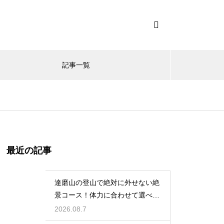
記事一覧
最近の記事
達磨山の登山で絶対に外せない絶
景コース！体力に合わせて選べる
ルート案内
2026.08.7