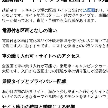
越前渚オートキャンプ場の区画サイトは全部で
15区画
あり、
少ないです。サイト地面は芝・土・砂の混合タイプで、表面
ワーが整っており、夜間・早朝でも安心感があります。
電源付き区画となしの違い
電源付き区画は電化製品や冷暖房器具を使いたい人に向いて
で過ごす人におすすめです。コストと快適さのバランスをと
車の乗り入れ可・サイトへのアクセス
全区画で車の乗り入れが可能で、乗用車・キャンピングカー
大切です。入口から区画までの距離や車の切り返しが必要な
景観タイプとプライバシー配慮
海が目の前の絶景サイト、海から少し奥まった静かなサイト
めサイズの大きなタープや風防付きのテントを選ぶとよいで
サイト地面の特徴と季節による影響