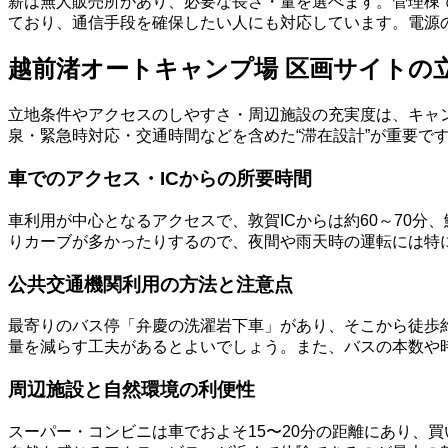
薪は無人販売所があり、必要な長さ・量を選べます。管理棟で
ており、通信手段を確保したい人にも対応しています。電源
越前渚オートキャンプ場 区画サイトの
立地条件やアクセスのしやすさ・周辺施設の充実度は、キャ
泉・緊急時対応・交通時間などを含めた“滞在設計”が重要で
車でのアクセス・ICからの所要時間
車利用が中心となるアクセスで、敦賀ICからは約60～70分
りカーブが多かったりするので、夜間や雨天時の運転には特
公共交通機関利用の方法と注意点
最寄りのバス停「弁慶の洗濯岩下車」があり、そこから徒歩
量を減らす工夫があるとよいでしょう。また、バスの本数や
周辺施設と自然環境の利便性
スーパー・コンビニは車でおよそ15〜20分の距離にあり、