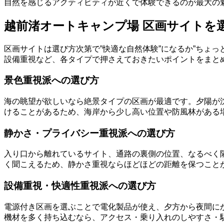
自然を感じるアクティビティが近くで体験できるのが最大の
越前渚オートキャンプ場 区画サイトを
区画サイトは選び方次第で”快適な自然体験”になるか”ちょ
設備重視など、各タイプで押さえておきたいポイントをまと
景色重視派への選び方
海の眺望が欲しいなら絶景タイプの区画が最適です。夕陽が
けることがあるため、海岸から少し高い位置や防風林がある
静かさ・プライバシー重視派への選び方
入り口から離れているサイト、通路の裏側の位置、なるべく
く聞こえるため、静かさ重視ならほどほどの距離を保つこと
設備重視・快適性重視派への選び方
電源付き区画を選ぶことで電化製品が使え、夕方から夜間に
機材を多く持ち込むなら、アクセス・乗り入れのしやすさ・