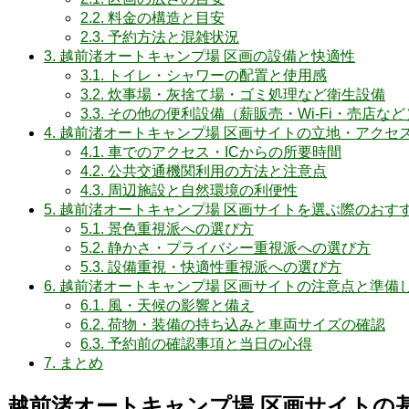
2.2.
料金の構造と目安
2.3.
予約方法と混雑状況
3.
越前渚オートキャンプ場 区画の設備と快適性
3.1.
トイレ・シャワーの配置と使用感
3.2.
炊事場・灰捨て場・ゴミ処理など衛生設備
3.3.
その他の便利設備（薪販売・Wi-Fi・売店など
4.
越前渚オートキャンプ場 区画サイトの立地・アクセ
4.1.
車でのアクセス・ICからの所要時間
4.2.
公共交通機関利用の方法と注意点
4.3.
周辺施設と自然環境の利便性
5.
越前渚オートキャンプ場 区画サイトを選ぶ際のおす
5.1.
景色重視派への選び方
5.2.
静かさ・プライバシー重視派への選び方
5.3.
設備重視・快適性重視派への選び方
6.
越前渚オートキャンプ場 区画サイトの注意点と準備
6.1.
風・天候の影響と備え
6.2.
荷物・装備の持ち込みと車両サイズの確認
6.3.
予約前の確認事項と当日の心得
7.
まとめ
越前渚オートキャンプ場 区画サイトの