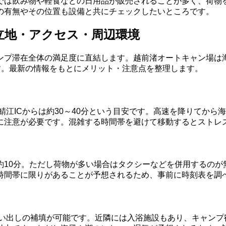
は飲み物や軽食などの日用品が販売されることが多く、荷物を軽
の有無やその位置も設備と共にチェックしたいところです。
立地・アクセス・周辺環境
ンプ滞在全体の満足度に直結します。越前渚オートキャン場は
す。最新の情報をもとにメリット・注意点を整理します。
、鯖江ICからは約30～40分という目安です。高速を降りてか
に注意が必要です。混雑する時間帯を避けて移動するとストレ
約10分。ただし荷物が多い場合はタクシーなどを併用するのが
時間帯に限りがあることが予想されるため、事前に時刻表を調
買い出しの補填が可能です。近隣には入浴施設もあり、キャン