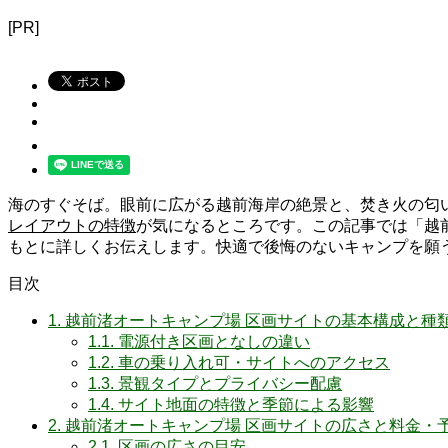
[PR]
海のすぐそば。眼前に広がる越前海岸の絶景と、焚き火の匂
レイアウトの特徴
が気になるところです。この記事では「越
もとに詳しくお伝えします。快適で後悔のないキャンプを願
目次
1.
越前渚オートキャンプ場 区画サイトの基本構成と種
1.1.
電源付き区画となしの違い
1.2.
車の乗り入れ可・サイトへのアクセス
1.3.
景観タイプとプライバシー配慮
1.4.
サイト地面の特徴と季節による影響
2.
越前渚オートキャンプ場 区画サイトの広さと料金・
2.1.
区画の広さの目安