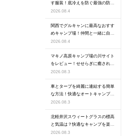
す服装！底冷えを防ぐ最強の防寒
対策とは？
2026.08.4
関西でグルキャンに最高なおすす
めキャンプ場！仲間と一緒に自然
を満喫する
2026.08.4
マキノ高原キャンプ場の川サイト
をレビュー！せせらぎに癒される
極上の空間
2026.08.3
車とタープを綺麗に連結する簡単
な方法！快適なオートキャンプ空
間の作り方
2026.08.3
北軽井沢スウィートグラスの標高
と気温は？快適なキャンプを楽し
む服装術
2026.08.3