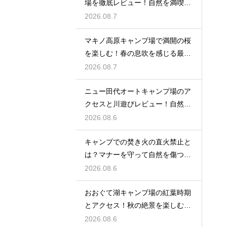
場を徹底レビュー！自然を満喫で
きる魅力
2026.08.7
マキノ高原キャンプ場で満開の桜
を楽しむ！春の息吹を感じる最高
のお花見
2026.08.7
ニュー田代オートキャンプ場のア
クセスと川遊びレビュー！自然と
触れ合う
2026.08.6
キャンプでの焚き火の直火禁止と
は？マナーを守って自然を傷つけ
ない工夫
2026.08.6
おおぐて湖キャンプ場の紅葉時期
とアクセス！秋の絶景を楽しむた
めのルート
2026.08.6