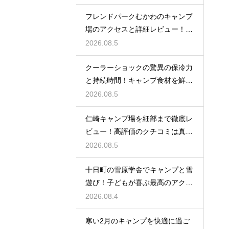
フレンドパークむかわのキャンプ
場のアクセスと詳細レビュー！魅
力を大解剖
2026.08.5
クーラーショックの驚異の保冷力
と持続時間！キャンプ食材を鮮度
抜群に保つ
2026.08.5
仁崎キャンプ場を細部まで徹底レ
ビュー！高評価のクチコミは真実
なのか？
2026.08.5
十日町の雪原学舎でキャンプと雪
遊び！子どもが喜ぶ最高のアクテ
ィビティ
2026.08.4
寒い2月のキャンプを快適に過ご