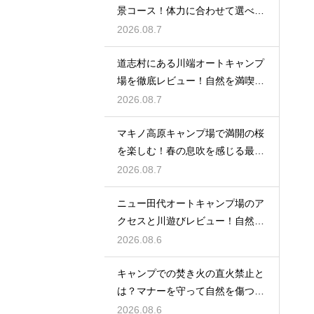
景コース！体力に合わせて選べる
ルート案内
2026.08.7
道志村にある川端オートキャンプ
場を徹底レビュー！自然を満喫で
きる魅力
2026.08.7
マキノ高原キャンプ場で満開の桜
を楽しむ！春の息吹を感じる最高
のお花見
2026.08.7
ニュー田代オートキャンプ場のア
クセスと川遊びレビュー！自然と
触れ合う
2026.08.6
キャンプでの焚き火の直火禁止と
は？マナーを守って自然を傷つけ
ない工夫
2026.08.6