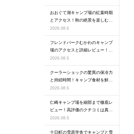
おおぐて湖キャンプ場の紅葉時期
とアクセス！秋の絶景を楽しむた
めのルート
2026.08.6
フレンドパークむかわのキャンプ
場のアクセスと詳細レビュー！魅
力を大解剖
2026.08.5
クーラーショックの驚異の保冷力
と持続時間！キャンプ食材を鮮度
抜群に保つ
2026.08.5
仁崎キャンプ場を細部まで徹底レ
ビュー！高評価のクチコミは真実
なのか？
2026.08.5
十日町の雪原学舎でキャンプと雪