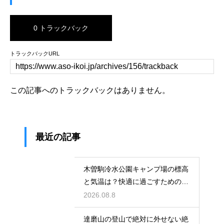
0 トラックバック
トラックバックURL
この記事へのトラックバックはありません。
最近の記事
木曽駒冷水公園キャンプ場の標高
と気温は？快適に過ごすための服
装と持ち物
2026.08.8
達磨山の登山で絶対に外せない絶