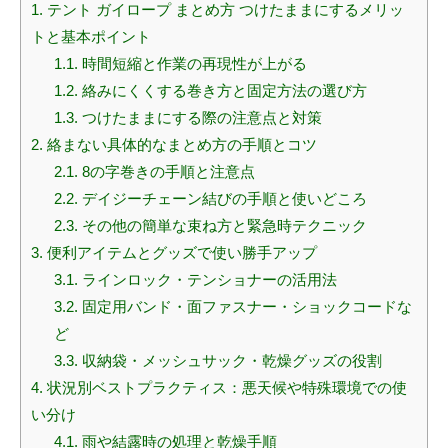
1.
テント ガイロープ まとめ方 つけたままにするメリッ
トと基本ポイント
1.1.
時間短縮と作業の再現性が上がる
1.2.
絡みにくくする巻き方と固定方法の選び方
1.3.
つけたままにする際の注意点と対策
2.
絡まない具体的なまとめ方の手順とコツ
2.1.
8の字巻きの手順と注意点
2.2.
デイジーチェーン結びの手順と使いどころ
2.3.
その他の簡単な束ね方と緊急時テクニック
3.
便利アイテムとグッズで使い勝手アップ
3.1.
ラインロック・テンショナーの活用法
3.2.
固定用バンド・面ファスナー・ショックコードな
ど
3.3.
収納袋・メッシュサック・乾燥グッズの役割
4.
状況別ベストプラクティス：悪天候や特殊環境での使
い分け
4.1.
雨や結露時の処理と乾燥手順