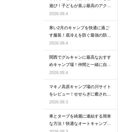
遊び！子どもが喜ぶ最高のアクテ
ィビティ
2026.08.4
寒い2月のキャンプを快適に過ご
す服装！底冷えを防ぐ最強の防寒
対策とは？
2026.08.4
関西でグルキャンに最高なおすす
めキャンプ場！仲間と一緒に自然
を満喫する
2026.08.4
マキノ高原キャンプ場の川サイト
をレビュー！せせらぎに癒される
極上の空間
2026.08.3
車とタープを綺麗に連結する簡単
な方法！快適なオートキャンプ空
間の作り方
2026.08.3