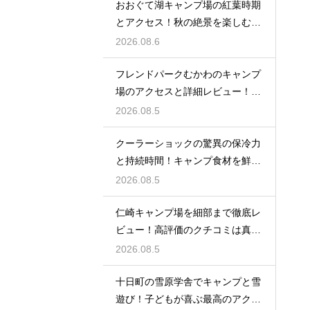
おおぐて湖キャンプ場の紅葉時期
とアクセス！秋の絶景を楽しむた
めのルート
2026.08.6
フレンドパークむかわのキャンプ
場のアクセスと詳細レビュー！魅
力を大解剖
2026.08.5
クーラーショックの驚異の保冷力
と持続時間！キャンプ食材を鮮度
抜群に保つ
2026.08.5
仁崎キャンプ場を細部まで徹底レ
ビュー！高評価のクチコミは真実
なのか？
2026.08.5
十日町の雪原学舎でキャンプと雪
遊び！子どもが喜ぶ最高のアクテ