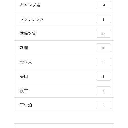
キャンプ場
94
メンテナンス
9
季節対策
12
料理
10
焚き火
5
登山
8
設営
4
車中泊
5