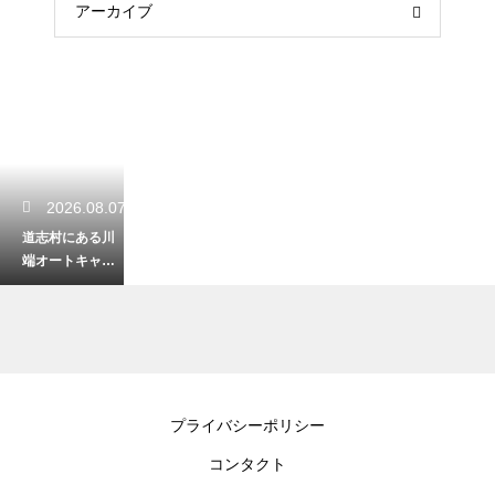
アーカイブ
2026.08.07
道志村にある川
端オートキャン
プ場を徹底レビ
ュー！自然を満
喫できる魅力
2026.08.07
プライバシーポリシー
マキノ高原キャ
コンタクト
ンプ場で満開の
桜を楽しむ！春