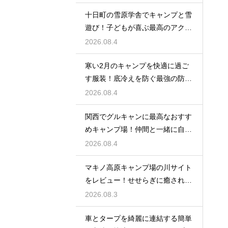
十日町の雪原学舎でキャンプと雪
遊び！子どもが喜ぶ最高のアクテ
ィビティ
2026.08.4
寒い2月のキャンプを快適に過ご
す服装！底冷えを防ぐ最強の防寒
対策とは？
2026.08.4
関西でグルキャンに最高なおすす
めキャンプ場！仲間と一緒に自然
を満喫する
2026.08.4
マキノ高原キャンプ場の川サイト
をレビュー！せせらぎに癒される
極上の空間
2026.08.3
車とタープを綺麗に連結する簡単