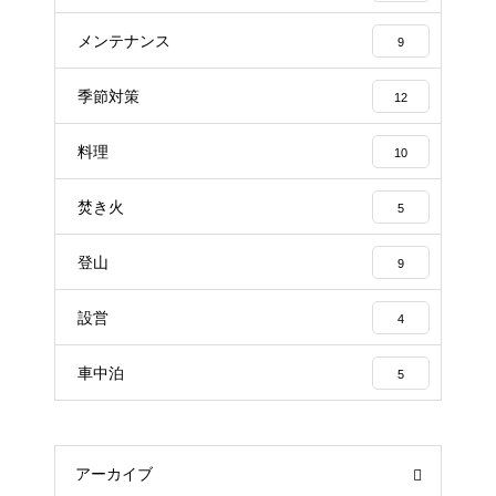
メンテナンス
9
季節対策
12
料理
10
焚き火
5
登山
9
設営
4
車中泊
5
アーカイブ