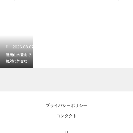
2026.08.07
達磨山の登山で
絶対に外せない
絶景コース！体
力に合わせて選
べるルート案内
2026.08.07
プライバシーポリシー
道志村にある川
コンタクト
端オートキャン
プ場を徹底レビ
ュー！自然を満