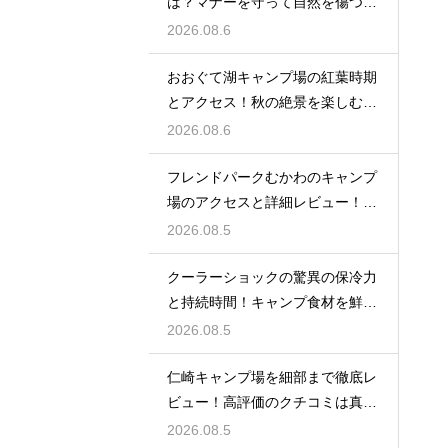
は？マナーを守って自然を傷つけ
ない工夫
2026.08.6
おおぐて湖キャンプ場の紅葉時期
とアクセス！秋の絶景を楽しむた
めのルート
2026.08.6
フレンドパークむかわのキャンプ
場のアクセスと詳細レビュー！魅
力を大解剖
2026.08.5
クーラーショックの驚異の保冷力
と持続時間！キャンプ食材を鮮度
抜群に保つ
2026.08.5
仁崎キャンプ場を細部まで徹底レ
ビュー！高評価のクチコミは真実
なのか？
2026.08.5