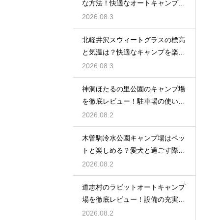
な方法！快適なオートキャンプ空
間の作り方
2026.08.3
北軽井沢スウィートグラスの標高
と気温は？快適なキャンプを楽し
む服装術
2026.08.3
神洞ほたるの里公園のキャンプ場
を徹底レビュー！駐車場の使い勝
手も解説
2026.08.2
木曽駒冷水公園キャンプ場はペッ
トと楽しめる？愛犬と過ごす際の
ルール
2026.08.2
道志村のラビットオートキャンプ
場を徹底レビュー！設備の充実度
を大公開
2026.08.2