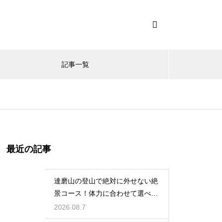
記事一覧
最近の記事
達磨山の登山で絶対に外せない絶
景コース！体力に合わせて選べる
ルート案内
2026.08.7