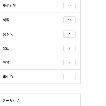
季節対策
12
料理
10
焚き火
5
登山
9
設営
4
車中泊
5
アーカイブ