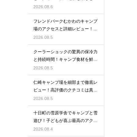
めのルート
2026.08.6
フレンドパークむかわのキャンプ
場のアクセスと詳細レビュー！魅
力を大解剖
2026.08.5
クーラーショックの驚異の保冷力
と持続時間！キャンプ食材を鮮度
抜群に保つ
2026.08.5
仁崎キャンプ場を細部まで徹底レ
ビュー！高評価のクチコミは真実
なのか？
2026.08.5
十日町の雪原学舎でキャンプと雪
遊び！子どもが喜ぶ最高のアクテ
ィビティ
2026.08.4