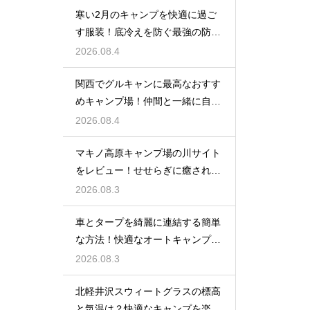
寒い2月のキャンプを快適に過ご
す服装！底冷えを防ぐ最強の防寒
対策とは？
2026.08.4
関西でグルキャンに最高なおすす
めキャンプ場！仲間と一緒に自然
を満喫する
2026.08.4
マキノ高原キャンプ場の川サイト
をレビュー！せせらぎに癒される
極上の空間
2026.08.3
車とタープを綺麗に連結する簡単
な方法！快適なオートキャンプ空
間の作り方
2026.08.3
北軽井沢スウィートグラスの標高
と気温は？快適なキャンプを楽し