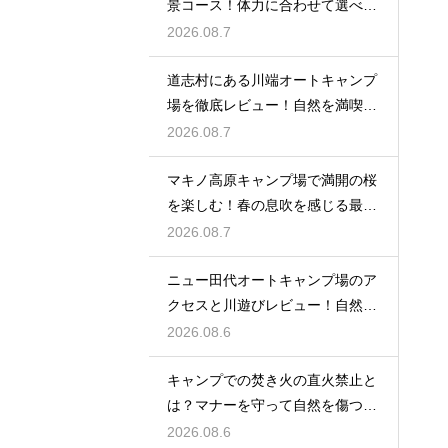
景コース！体力に合わせて選べる
ルート案内
2026.08.7
道志村にある川端オートキャンプ
場を徹底レビュー！自然を満喫で
きる魅力
2026.08.7
マキノ高原キャンプ場で満開の桜
を楽しむ！春の息吹を感じる最高
のお花見
2026.08.7
ニュー田代オートキャンプ場のア
クセスと川遊びレビュー！自然と
触れ合う
2026.08.6
キャンプでの焚き火の直火禁止と
は？マナーを守って自然を傷つけ
ない工夫
2026.08.6