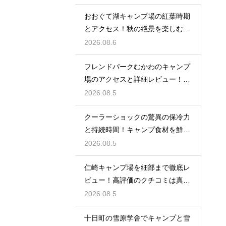
おおぐて湖キャンプ場の紅葉時期
とアクセス！秋の絶景を楽しむた
めのルート
2026.08.6
フレンドパークむかわのキャンプ
場のアクセスと詳細レビュー！魅
力を大解剖
2026.08.5
クーラーショックの驚異の保冷力
と持続時間！キャンプ食材を鮮度
抜群に保つ
2026.08.5
仁崎キャンプ場を細部まで徹底レ
ビュー！高評価のクチコミは真実
なのか？
2026.08.5
十日町の雪原学舎でキャンプと雪