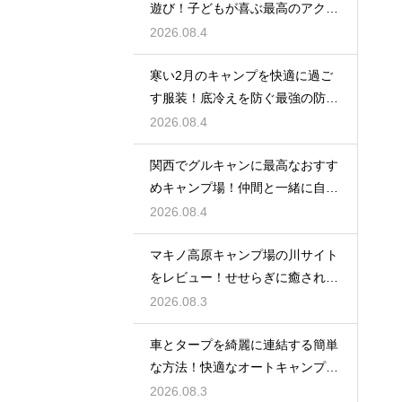
遊び！子どもが喜ぶ最高のアクテ
ィビティ
2026.08.4
寒い2月のキャンプを快適に過ご
す服装！底冷えを防ぐ最強の防寒
対策とは？
2026.08.4
関西でグルキャンに最高なおすす
めキャンプ場！仲間と一緒に自然
を満喫する
2026.08.4
マキノ高原キャンプ場の川サイト
をレビュー！せせらぎに癒される
極上の空間
2026.08.3
車とタープを綺麗に連結する簡単
な方法！快適なオートキャンプ空
間の作り方
2026.08.3