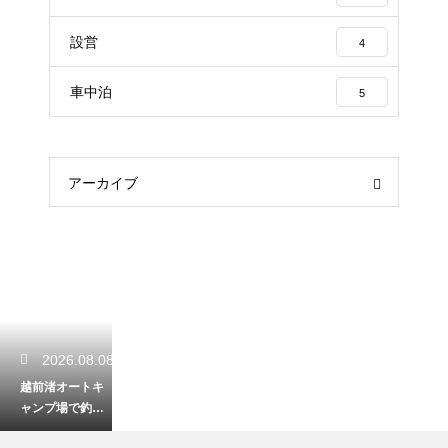
設営
4
車中泊
5
アーカイブ
2026.08.08
越前渚オートキ
ャンプ場で釣り
を楽しむ！日本