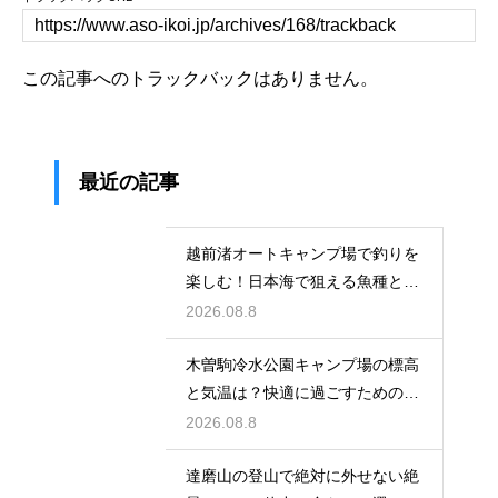
この記事へのトラックバックはありません。
最近の記事
越前渚オートキャンプ場で釣りを
楽しむ！日本海で狙える魚種と絶
好ポイント
2026.08.8
木曽駒冷水公園キャンプ場の標高
と気温は？快適に過ごすための服
装と持ち物
2026.08.8
達磨山の登山で絶対に外せない絶